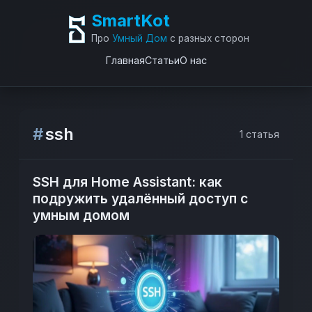
SmartKot
Про
Умный Дом
с разных сторон
Главная
Статьи
О нас
#
ssh
1 статья
SSH для Home Assistant: как
подружить удалённый доступ с
умным домом