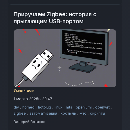
бытом и продолжает эволюционировать.
Приручаем Zigbee: история с
прыгающим USB-портом
Умный дом
1 марта 2025г, 20:47
diy
,
homed
,
hotplug
,
linux
,
mts
,
openlumi
,
openwrt
,
zigbee
,
автоматизация
,
костыль
,
мтс
,
скрипты
Валерий Вотяков