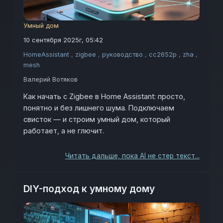
Умный дом
10 сентября 2025г, 05:42
HomeAssistant
,
zigbee
,
руководство
,
cc2652p
,
zha
,
mesh
Валерий Вотяков
Как начать с Zigbee в Home Assistant: просто,
понятно и без лишнего шума. Подключаем
свисток — и строим умный дом, который
работает, а не глючит.
Читать дальше, пока AI не стер текст...
DIY-подход к умному дому