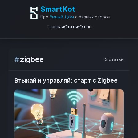
SmartKot
Про
Умный Дом
с разных сторон
Главная
Статьи
О нас
#
zigbee
3 статьи
Втыкай и управляй: старт с Zigbee