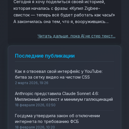
Сегодня я хочу поделиться своей историей,
которая началась с фразы: «Купил Zigbee-
свисток — теперь всё будет работать как часы!»
А закончилась она тем, что я, вооружившись
скриптами и терпением, боролся с устройством,
которое решило стать путешественником,
Читать дальше, пока AI не стер текст...
постоянно меняя свой USB-порт.
Последние публикации
Как я отвоевал свой интерфейс у YouTube:
битва за сетку видео на чистом CSS
2 марта 2026, 19:26
Anthropic представила Claude Sonnet 4.6:
Миллионный контекст и минимум галлюцинаций
18 февраля 2026, 02:50
Госдума утвердила закон об отключении
интернета по требованию ФСБ
18 февраля 2026, 10:20