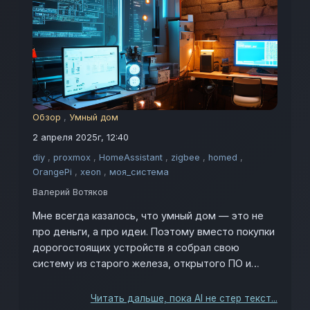
Обзор
,
Умный дом
2 апреля 2025г, 12:40
diy
,
proxmox
,
HomeAssistant
,
zigbee
,
homed
,
OrangePi
,
xeon
,
моя_система
Валерий Вотяков
Мне всегда казалось, что умный дом — это не
про деньги, а про идеи. Поэтому вместо покупки
дорогостоящих устройств я собрал свою
систему из старого железа, открытого ПО и
любопытства. Так появилась моя "умная
берлога", которая сегодня успешно управляет
Читать дальше, пока AI не стер текст...